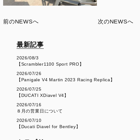
前のNEWSへ
次のNEWSへ
最新記事
2026/08/3
【Scrambler1100 Sport PRO】
2026/07/26
【Panigale V4 Martin 2023 Racing Replica】
2026/07/25
【DUCATI XDiavel V4】
2026/07/16
８月の営業日について
2026/07/10
【Ducati Diavel for Bentley】