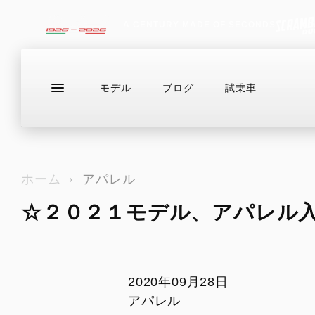
A CENTURY MADE OF SECONDS
モデル
ブログ
試乗車
ラインアップ
サービス情報
ブログ（最新
お問い合わせ
ホーム
アパレル
☆２０２１モデル、アパレル
DESERTX
ドゥカティバイク保険プレミアムライ
在庫情報
DIAVEL
Eストア
HE
ド
DesertX
V4
For
NEWモデル
カスタム
ドゥカティメーカー保証
アクセサリー・カスタムパーツ
ライディ
DesertX Rally
V4 RS
2020年09月28日
EVER RED
アパレル
カジュア
DesertX Discovery
V4 RS 100
アパレル
DUCATIメインテナンス・パッケージ
イベント・ツーリング
アクセサ