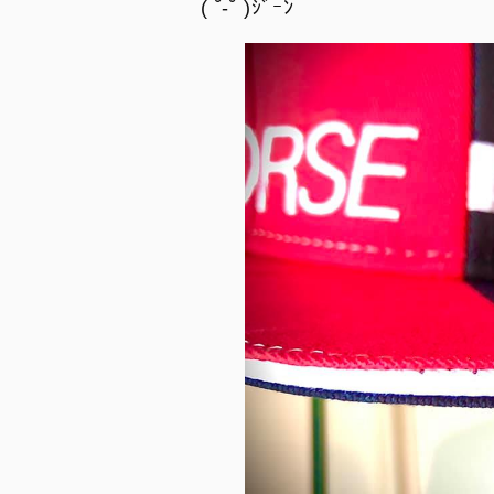
( ˘-˘ )ｼﾞｰﾝ