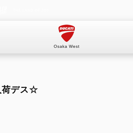
THE LAND OF JOY
Osaka West
情報）
試乗車
イベント&ツーリング
販売情報
入荷デス☆
（ネットショップ）
RITAGE
HYPERMOTARD
MONSTER
mula 73
698 Mono
Monster
オーダースーツ
ングギア
698 Mono RVE
Monster +
ルウェア
698 Mono Nera
Monster 100
リー