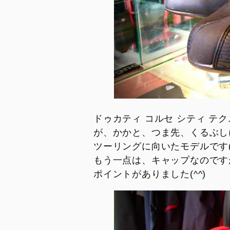
V2 MM93
V4 S 100
V2 FB63
Streetfig
V4
V4 SP2
V4 S
V4 Lambo
V4 S 100
V4 Supr
V4 S Corse
V4 Tricolore
ドゥカティ コルセ シティ テ
V4 R
が、かかと、つま先、くるぶし
V4 Lamborghini
ツーリングに向いたモデルです(^
もう一点は、キャップなのです
V4 SP2
ポイントがありました(^^)
V4 Márquez 2025 World Champion
Replica
LIMITED SERIES