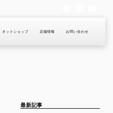
ネットショップ
店舗情報
お問い合わせ
お支払いシミュレーション
コンフィギュレーター
MULTISTRADA
OFF-ROAD
Overview
Desmo450 MX
V2
Desmo250 MX
最新記事
V2 S
Desmo450 EDS