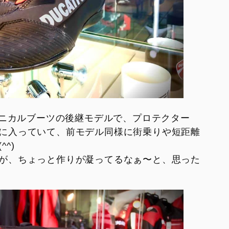
XDiavel V4 1
hter V4 S Corse
rghini
eme®
クニカルブーツの後継モデルで、プロテクター
に入っていて、前モデル同様に街乗りや短距離
^)
が、ちょっと作りが凝ってるなぁ〜と、思った