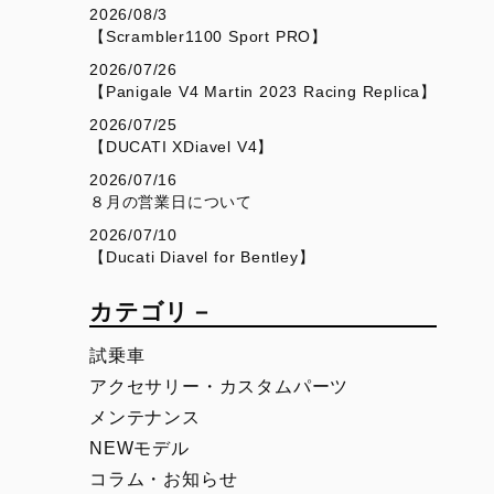
V4
Desmo450 SM
2026/08/3
【Scrambler1100 Sport PRO】
V4 S
Desmo450 MX Factory
2026/07/26
V4 S Sport
【Panigale V4 Martin 2023 Racing Replica】
V4 S Grand Tour
2026/07/25
【DUCATI XDiavel V4】
V4 Rally
2026/07/16
V4 Pikes Peak
８月の営業日について
2026/07/10
V4 RS
【Ducati Diavel for Bentley】
V4 RS 100
カテゴリ－
SUPERSPORT
SCRAMBLER
試乗車
950
Overview
アクセサリー・カスタムパーツ
メンテナンス
950 S
Icon Dark
NEWモデル
Icon
コラム・お知らせ