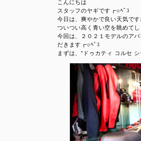
DesertX MY26
Diavel for Bentley
こんにちは
トランスペアレント・メンテナンス
キャンペーン
スタッフ
スタッフのヤギです┏○ﾍﾟｺ
DesertX 100
ドゥカティ純正スペアパーツ
コラム・お知らせ
今日は、爽やかで良い天気ですね〜
DUCATI FOR YOU
ご納車ユーザー様
ついつい高く青い空を眺めてしま
リサイクル
今回は、２０２１モデルのアパ
シェア記事
SAFETY AND UPDATING
だきます┏○ﾍﾟｺ
メンテナンス
CAMPAIGN
新入荷車両
モデル・アーカイブ
試乗車
リコール情報
PANIGALE
STREET
V2
V2
V2 S
V4
V2 S 100
V4 S