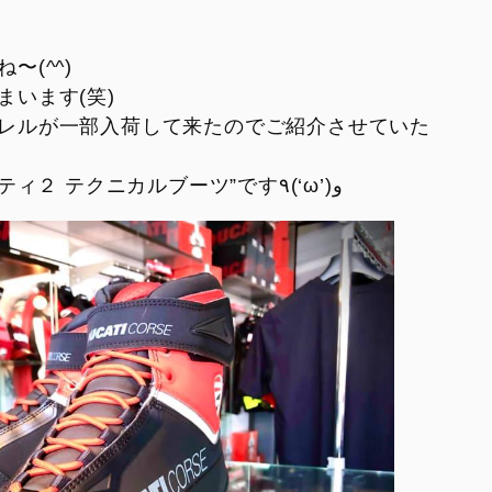
V2
Monster SP
紹介
V2 SP
Monster 30° Anniversario
(^^)
V2 SP 100
います(笑)
950
レルが一部入荷して来たのでご紹介させていた
950 SP
まずは、”ドゥカティ コルセ シティ２ テクニカルブーツ”です٩(‘ω’)ﻭ
950 RVE
FIGHTER
SUPERLEGGERA
XDIAVEL
V4 Centenario
Dark
XDiavel S
XDiavel V4