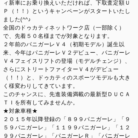
ィ新車にお乗り換えいただければ、下取査定額Ｕ
お支払いシミュレーション
Ｐ（！！）というキャンペーンがスタートいたし
ました(^^♪
コンフィギュレーター
全国のドゥカティネットワーク店（一部除く）
で、先着５０名様までが対象となります。
お問い合わせ
２年前のパニガーレＶ４（初期モデル）誕生以
来、今年はパニガーレＶ２デビュー、パニガーレ
Ｖ４フェイスリフトの登場（モデルチェンジ）、
さらにストリートファイターＶ４がデビュー
（！！）と、ドゥカティのスポーツモデルも大き
く様変わりしてきています。
このチャンスに、先進装備満載の最新型ＤＵＣＡ
ＴＩを所有してみませんか。
★対象車種★
２０１５年以降登録の「８９９パニガーレ」「９
５９パニガーレ」「１１９９パニガーレ」「１２
９９パニガーレ」「パニガーレＲ」「パニガーレ