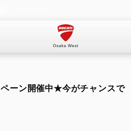
THE LAND OF JOY
Osaka West
情報）
試乗車
イベント&ツーリング
販売情報
ンペーン開催中★今がチャンスで
（ネットショップ）
RITAGE
HYPERMOTARD
MONSTER
mula 73
698 Mono
Monster
オーダースーツ
ングギア
698 Mono RVE
Monster +
ルウェア
698 Mono Nera
Monster 100
リー