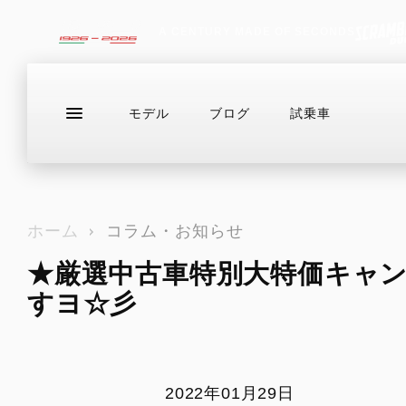
A CENTURY MADE OF SECONDS
モデル
ブログ
試乗車
ラインアップ
サービス情報
ブログ（最新
お問い合わせ
ホーム
コラム・お知らせ
★厳選中古車特別大特価キャ
DESERTX
ドゥカティバイク保険プレミアムライ
在庫情報
DIAVEL
Eストア
HE
すヨ☆彡
ド
DesertX
V4
For
NEWモデル
カスタム
ドゥカティメーカー保証
アクセサリー・カスタムパーツ
ライディ
DesertX Rally
V4 RS
EVER RED
アパレル
カジュア
DesertX Discovery
V4 RS 100
DUCATIメインテナンス・パッケージ
2022年01月29日
イベント・ツーリング
アクセサ