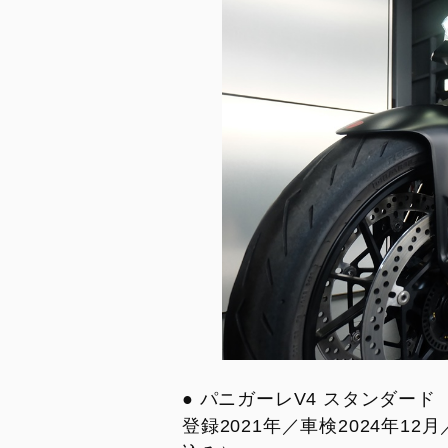
V2 MM93
V4 S 100
V2 FB63
Streetfig
V4
V4 SP2
V4 S
V4 Lambo
V4 S 100
V4 Supr
V4 S Corse
V4 Tricolore
V4 R
V4 Lamborghini
V4 SP2
V4 Márquez 2025 World Champion
Replica
● パニガーレV4 スタンダード
登録2021年／車検2024年12
LIMITED SERIES