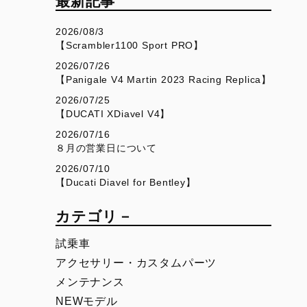
最新記事
V4
Desmo450 SM
V4 S
Desmo450 MX Factory
2026/08/3
【Scrambler1100 Sport PRO】
V4 S Sport
2026/07/26
V4 S Grand Tour
【Panigale V4 Martin 2023 Racing Replica】
V4 Rally
2026/07/25
【DUCATI XDiavel V4】
V4 Pikes Peak
2026/07/16
V4 RS
８月の営業日について
2026/07/10
V4 RS 100
【Ducati Diavel for Bentley】
カテゴリ－
SUPERSPORT
SCRAMBLER
950
Overview
試乗車
950 S
Icon Dark
アクセサリー・カスタムパーツ
メンテナンス
Icon
NEWモデル