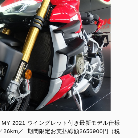
XDiavel V4 1
hter V4 S Corse
rghini
eme®
 MY 2021 ウイングレット付き最新モデル仕様
月／26km／ 期間限定お支払総額2656900円（税