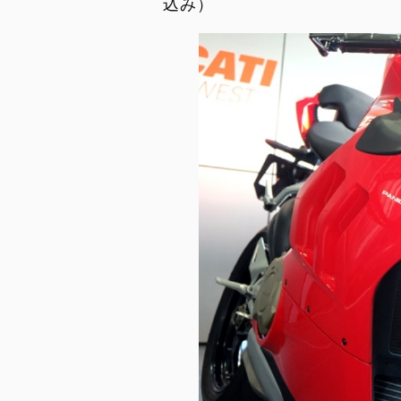
込み）
Overview
Limited Series
Racing Replica
Racing Real
Ducati Unica