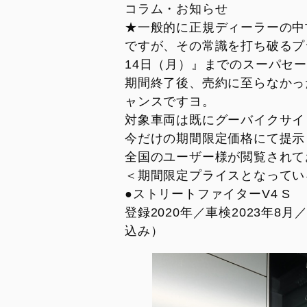
DesertX MY26
Diavel for Bentley
コラム・お知らせ
トランスペアレント・メンテナンス
キャンペーン
スタッフ
DesertX 100
★一般的に正規ディーラーの中
ドゥカティ純正スペアパーツ
コラム・お知らせ
ですが、その常識を打ち破るプラ
DUCATI FOR YOU
ご納車ユーザー様
14日（月）』までのスーパセ
リサイクル
シェア記事
期間終了後、売約に至らなかっ
SAFETY AND UPDATING
ャンスですヨ。
メンテナンス
CAMPAIGN
対象車両は既にグーバイクサイ
新入荷車両
モデル・アーカイブ
今だけの期間限定価格にて提示
試乗車
リコール情報
全国のユーザー様が閲覧されて
＜期間限定プライスとなってい
●ストリートファイターV4 S 
登録2020年／車検2023年8月／
PANIGALE
STREET
込み）
V2
V2
V2 S
V4
V2 S 100
V4 S