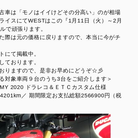
V2
Monster SP
紹介
古車は「モノはイイけどその分高い」のが相場
V2 SP
Monster 30° Anniversario
イスにてWESTはこの『1月11日（火）～2月
V2 SP 100
ールで頑張ります。
950
た際は元の価格に戻りますので、本当に今がチ
950 SP
トにて掲載中。
950 RVE
しております。
おりますので、是非お早めにどうぞ☆彡
る対象車両９台のうち3台をご紹介します＞
MY 2020 ドラレコ＆ＥＴＣカスタム仕様
4201km／ 期間限定お支払総額2566900円（税
FIGHTER
SUPERLEGGERA
XDIAVEL
V4 Centenario
Dark
XDiavel S
XDiavel V4