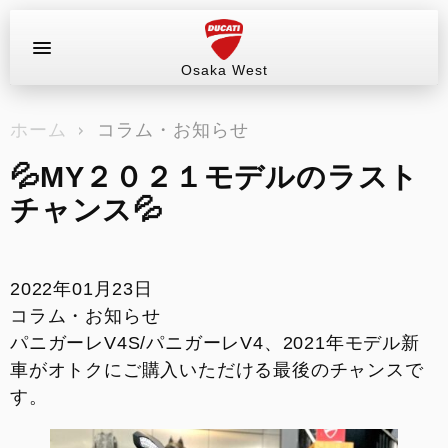
Osaka West
お問い合わせ
ホーム
コラム・お知らせ
ラインアップ
💦MY２０２１モデルのラスト
サービス情報
チャンス💦
ブログ（最新情報）
2022年01月23日
試乗車
コラム・お知らせ
パニガーレV4S/パニガーレV4、2021年モデル新
イベント&ツーリング
車がオトクにご購入いただける最後のチャンスで
す。
販売情報