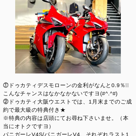
お支払いシミュレーション
コンフィギュレーター
お問い合わせ
⓵ドゥカティデスモローンの金利がなんと0.9％❕❕
こんなチャンスはなかなかないですヨ(#^.^#)
⓶ドゥカティ大阪ウエストでは、1月末までのご成
約で最大級の特典付き★
※特典の内容は店頭にてお尋ね下さいませ。（本
当にオトクですヨ）
パニガーレV4S/パニガーレV4、それぞれラスト1