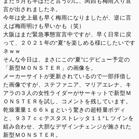
まだ５月も半ばだと言うのに、関西も梅雨入り宣
お支払いシミュレーション
言が出されましたネ。
今年は史上最も早く梅雨になりましたが、逆に言
コンフィギュレーター
えば梅雨明けも早いかも（笑）
大阪はまだ緊急事態宣言中ですが、早く日常に戻
お問い合わせ
って、２０２１年の“夏”を楽しめる様にしたいです
ネｗｗ
そんな今日は、まさにこの“夏”にデビュー予定の
「新型ＭＯＮＳＴＥＲ」の画像を。
メーカーサイトが更新されているので一部拝借し
た画像ですが、ステファニア、マリアエレナ、キ
アラの３人の女性ライダーがサーキットで新型Ｍ
ＯＮＳＴＥＲを試し、コメントを残しています。
乾燥重量１６６ｋｇという驚きの超軽量ボディ
と、９３７ｃｃテスタストレッタ１１°Ｌツインを
組み合わせ、大胆なデザインチェンジが施された
新型ＭＯＮＳＴＥＲ。