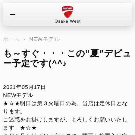
Osaka West
お問い合わせ
ホーム
NEWモデル
ラインアップ
も～すぐ・・・この”夏”デビュ
サービス情報
ー予定です(^^♪
ブログ（最新情報）
2021年05月17日
試乗車
NEWモデル
★☆★明日は第３火曜日の為、当店は定休日とな
イベント&ツーリング
ります。
ご迷惑をお掛けしますが、よろしくお願いいたし
販売情報
ます。★☆★