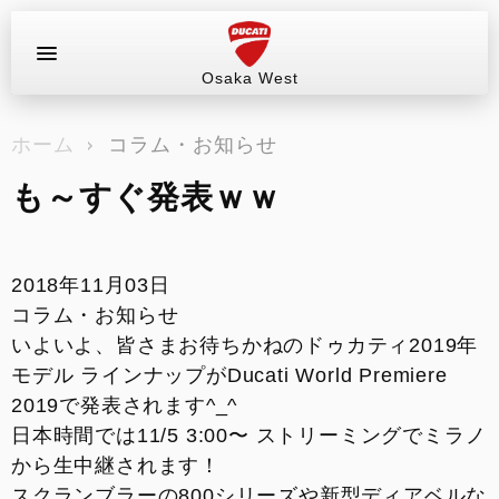
Osaka West
お問い合わせ
ホーム
コラム・お知らせ
ラインアップ
も～すぐ発表ｗｗ
サービス情報
ブログ（最新情報）
2018年11月03日
コラム・お知らせ
試乗車
いよいよ、皆さまお待ちかねのドゥカティ2019年
モデル ラインナップがDucati World Premiere
イベント&ツーリング
2019で発表されます^_^
日本時間では11/5 3:00〜 ストリーミングでミラノ
販売情報
から生中継されます！
スクランブラーの800シリーズや新型ディアベルな