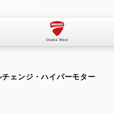
THE LAND OF JOY
Osaka West
情報）
試乗車
イベント&ツーリング
販売情報
ルチェンジ・ハイパーモター
（ネットショップ）
RITAGE
HYPERMOTARD
MONSTER
mula 73
698 Mono
Monster
オーダースーツ
ングギア
698 Mono RVE
Monster +
ルウェア
698 Mono Nera
Monster 100
リー