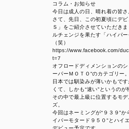
DesertX MY26
Diavel for Bentley
コラム・お知らせ
トランスペアレント・メンテナンス
キャンペーン
スタッフ
DesertX 100
今日は成人の日、晴れ着の皆さ
ドゥカティ純正スペアパーツ
コラム・お知らせ
さて、先日、この初夏頃にデビ
DUCATI FOR YOU
ご納車ユーザー様
Ｓ」をご紹介させていただきま
リサイクル
シェア記事
ルチェンジを果たす「ハイパー
SAFETY AND UPDATING
（笑）
メンテナンス
CAMPAIGN
https://www.facebook.com/du
新入荷車両
モデル・アーカイブ
t=7
試乗車
リコール情報
オフロードディメンションのシ
ーパーＭＯＴＯ”のカテゴリー
日本では馴染みが薄いかもです
くて、しかも“速い”というの
PANIGALE
STREET
その中で最上級に位置するモデ
V2
V2
ズ。
V2 S
V4
今回はネーミングが“９３９”か
V2 S 100
V4 S
イパーモタード９５０”とハイ
デビュー予定です。