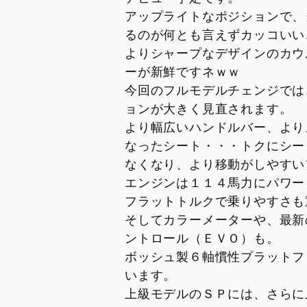
V2 MM93
V4 S 100
アップライトなポジションで、
V2 FB63
Streetfig
るのが何とも言えずカッコいい
V4
V4 SP2
よりシャープなデザインのカウ
ーが新鮮ですネｗｗ
V4 S
V4 Lambo
今回のフルモデルチェンジでは
V4 S 100
V4 Supr
ョンが大きく見直されます。
V4 S Corse
より幅広いハンドルバー、より
V4 Tricolore
なったシート・・・トクにシー
なくなり、より移動がしやすい
V4 R
エンジンは１１４馬力にパワー
V4 Lamborghini
フラットトルクで乗りやすさも
V4 SP2
そしてカラーメーターや、最新
ントロール（ＥＶＯ）も。
V4 Márquez 2025 World Champion
Replica
ボッシュ製６軸慣性プラットフ
います。
上級モデルのＳＰには、さらに
LIMITED SERIES