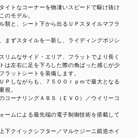
XDiavel V4 1
タイトなコーナーを物凄いスピードで駆け抜け
hter V4 S Corse
このモデル。
ル類と、シート下から出るＵＰスタイルマフラ
rghini
、まずスタイルを一新し、ライディングポジシ
eme®
スリムなサイド・エリア、フラットでより長く
トは左右に足を下ろした際の角ばった感じが少
フラットシートを装備します。
ＵＰしながらも、７５００ｒｐｍで最大となる
重視。
のコーナリングＡＢＳ（ＥＶＯ）／ウイリーコ
ォームによる最先端の電子制御技術を搭載して
上下クイックシフター／マルケジーニ鍛造ホイ