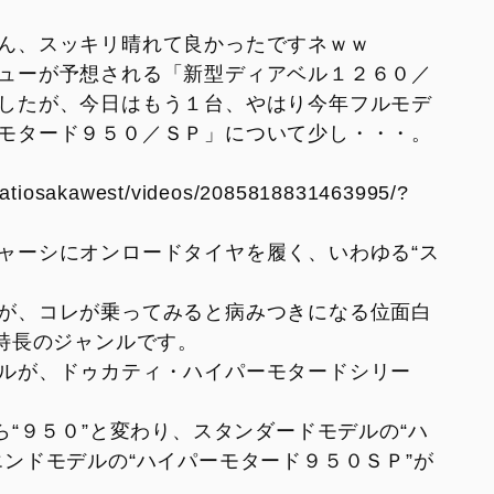
V2
Monster SP
紹介
ん、スッキリ晴れて良かったですネｗｗ
V2 SP
Monster 30° Anniversario
ューが予想される「新型ディアベル１２６０／
V2 SP 100
したが、今日はもう１台、やはり今年フルモデ
950
モタード９５０／ＳＰ」について少し・・・。
950 SP
catiosakawest/videos/2085818831463995/?
950 RVE
ャーシにオンロードタイヤを履く、いわゆる“ス
。
が、コレが乗ってみると病みつきになる位面白
が特長のジャンルです。
FIGHTER
SUPERLEGGERA
XDIAVEL
ルが、ドゥカティ・ハイパーモタードシリー
V4 Centenario
Dark
XDiavel S
ら“９５０”と変わり、スタンダードモデルの“ハ
XDiavel V4
エンドモデルの“ハイパーモタード９５０ＳＰ”が