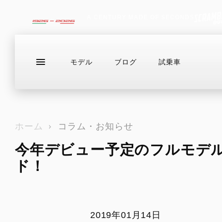
A CENTURY MADE OF SECONDS
モデル
ブログ
試乗車
ラインアップ
サービス情報
ブログ（最新
お問い合わせ
ホーム
コラム・お知らせ
今年デビュー予定のフルモデ
DESERTX
ドゥカティバイク保険プレミアムライ
在庫情報
DIAVEL
Eストア
HE
ド！
ド
DesertX
V4
For
NEWモデル
カスタム
ドゥカティメーカー保証
アクセサリー・カスタムパーツ
ライディ
DesertX Rally
V4 RS
EVER RED
アパレル
カジュア
DesertX Discovery
V4 RS 100
DUCATIメインテナンス・パッケージ
2019年01月14日
イベント・ツーリング
アクセサ