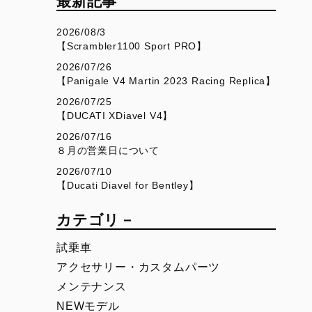
最新記事
V4
Desmo450 SM
V4 S
Desmo450 MX Factory
2026/08/3
【Scrambler1100 Sport PRO】
V4 S Sport
2026/07/26
V4 S Grand Tour
【Panigale V4 Martin 2023 Racing Replica】
V4 Rally
2026/07/25
【DUCATI XDiavel V4】
V4 Pikes Peak
2026/07/16
V4 RS
８月の営業日について
2026/07/10
V4 RS 100
【Ducati Diavel for Bentley】
カテゴリ－
SUPERSPORT
SCRAMBLER
950
Overview
試乗車
950 S
Icon Dark
アクセサリー・カスタムパーツ
メンテナンス
Icon
NEWモデル