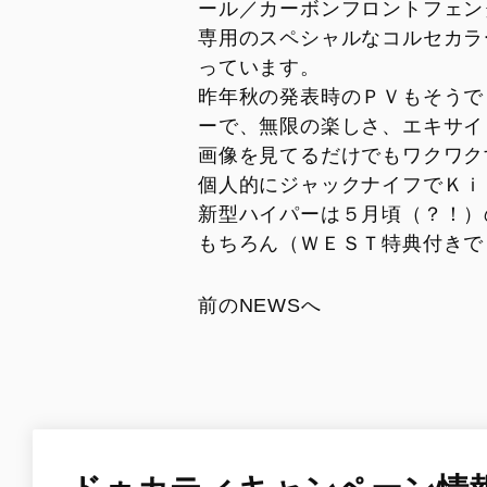
ール／カーボンフロントフェン
Overview
専用のスペシャルなコルセカラ
Limited Series
っています。
Racing Replica
昨年秋の発表時のＰＶもそうで
ーで、無限の楽しさ、エキサイ
Racing Real
画像を見てるだけでもワクワク
Ducati Unica
個人的にジャックナイフでＫｉｓ
新型ハイパーは５月頃（？！）
もちろん（ＷＥＳＴ特典付きで
前のNEWSへ