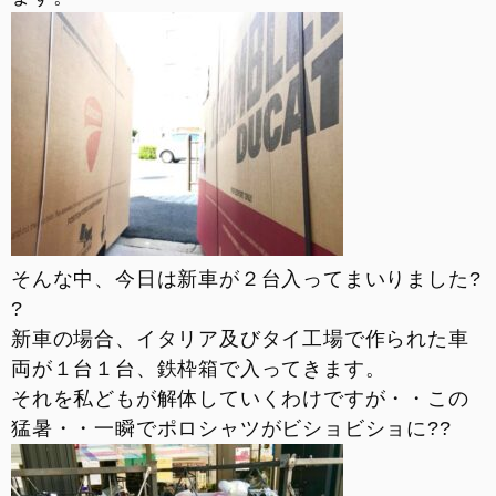
お支払いシミュレーション
コンフィギュレーター
お問い合わせ
そんな中、今日は新車が２台入ってまいりました
?
?
新車の場合、イタリア及びタイ工場で作られた車
両が１台１台、鉄枠箱で入ってきます。
それを私どもが解体していくわけですが・・この
猛暑・・一瞬でポロシャツがビショビショに
?
?