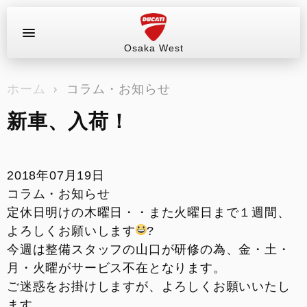
Osaka West
お問い合わせ
ホーム
コラム・お知らせ
ラインアップ
新車、入荷！
サービス情報
ブログ（最新情報）
2018年07月19日
コラム・お知らせ
試乗車
定休日明けの木曜日・・また火曜日まで１週間、
よろしくお願いします
?
イベント&ツーリング
今週は整備スタッフの山口が研修の為、金・土・
月・火曜がサービス不在となります。
販売情報
ご迷惑をお掛けしますが、よろしくお願いいたし
ます。