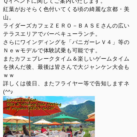
Ｑイベントに関してご案内いたします。
お支払いシミュレーション
紅葉がおそらく色付いてくる頃の綺麗な京都・美
山。
コンフィギュレーター
ライダーズカフェＺＥＲＯ－ＢＡＳＥさんの広い
テラスエリアでバーベキューランチ。
お問い合わせ
さらにワインディングを「パニガーレＶ４」等の
Ｎｅｗモデルで体験試乗も可能です。
またカフェブレークタイム＆楽しいゲームタイム
を挟んだ後、最後は皆さんで大ジャンケン大会も
ｗｗ
詳しくは後日、またフライヤー等で告知しますネ
(^^♪