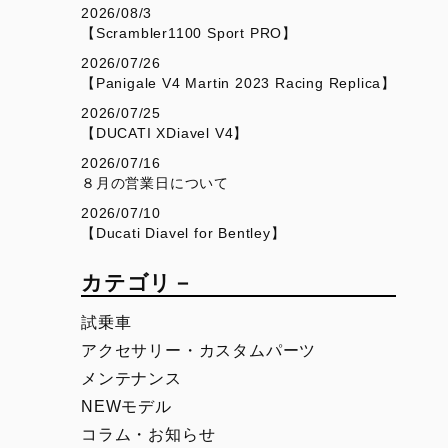
V4
Desmo450 SM
2026/08/3
【Scrambler1100 Sport PRO】
V4 S
Desmo450 MX Factory
2026/07/26
V4 S Sport
【Panigale V4 Martin 2023 Racing Replica】
V4 S Grand Tour
2026/07/25
【DUCATI XDiavel V4】
V4 Rally
2026/07/16
V4 Pikes Peak
８月の営業日について
2026/07/10
V4 RS
【Ducati Diavel for Bentley】
V4 RS 100
カテゴリ－
SUPERSPORT
SCRAMBLER
試乗車
950
Overview
アクセサリー・カスタムパーツ
メンテナンス
950 S
Icon Dark
NEWモデル
Icon
コラム・お知らせ