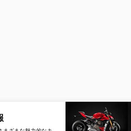
XDiavel V4 1
hter V4 S Corse
rghini
eme®
報
さまざまな魅力的なキ