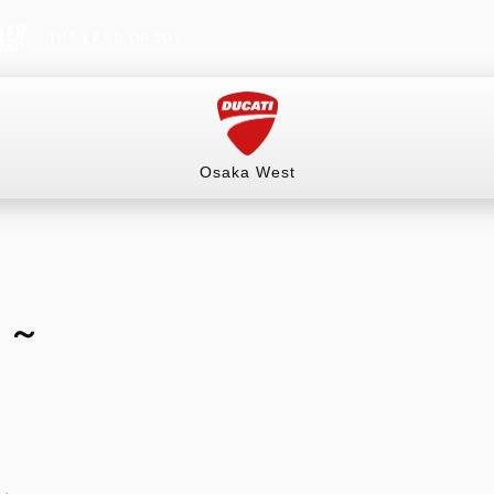
THE LAND OF JOY
Osaka West
情報）
試乗車
イベント&ツーリング
販売情報
ト～
（ネットショップ）
RITAGE
HYPERMOTARD
MONSTER
mula 73
698 Mono
Monster
オーダースーツ
ングギア
698 Mono RVE
Monster +
ルウェア
698 Mono Nera
Monster 100
リー