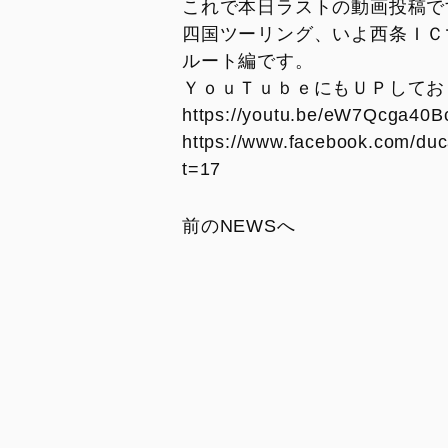
DesertX MY26
Diavel for Bentley
これで本日ラストの動画投稿で
トランスペアレント・メンテナンス
キャンペーン
スタッフ
四国ツーリング、いよ西条ＩＣ
DesertX 100
ドゥカティ純正スペアパーツ
コラム・お知らせ
ルート編です。
DUCATI FOR YOU
ご納車ユーザー様
ＹｏｕＴｕｂｅにもＵＰしており
リサイクル
https://youtu.be/eW7Qcga40B
シェア記事
SAFETY AND UPDATING
https://www.facebook.com/du
メンテナンス
CAMPAIGN
t=17
新入荷車両
モデル・アーカイブ
試乗車
リコール情報
前のNEWSへ
PANIGALE
STREET
V2
V2
V2 S
V4
V2 S 100
V4 S