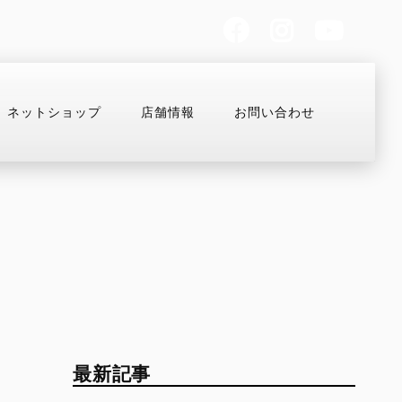
ネットショップ
店舗情報
お問い合わせ
お支払いシミュレーション
コンフィギュレーター
MULTISTRADA
OFF-ROAD
Overview
Desmo450 MX
V2
Desmo250 MX
最新記事
V2 S
Desmo450 EDS