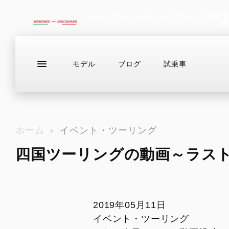
A CENTURY MADE OF SECONDS
モデル
ブログ
試乗車
ラインアップ
サービス情報
ブログ（最新
お問い合わせ
ホーム
イベント・ツーリング
四国ツーリングの動画～ラス
DESERTX
ドゥカティバイク保険プレミアムライ
在庫情報
DIAVEL
Eストア
HE
ド
DesertX
V4
For
NEWモデル
カスタム
ドゥカティメーカー保証
アクセサリー・カスタムパーツ
ライディ
DesertX Rally
V4 RS
2019年05月11日
EVER RED
アパレル
カジュア
DesertX Discovery
V4 RS 100
イベント・ツーリング
DUCATIメインテナンス・パッケージ
イベント・ツーリング
アクセサ