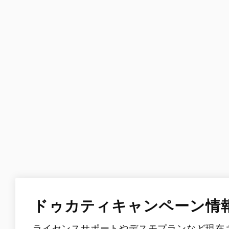
V2 MM93
V4 S 100
V2 FB63
Streetfig
V4
V4 SP2
V4 S
V4 Lambo
V4 S 100
V4 Supr
V4 S Corse
V4 Tricolore
V4 R
V4 Lamborghini
V4 SP2
V4 Márquez 2025 World Champion
Replica
ドゥカティキャンペーン情
LIMITED SERIES
ライセンスサポートやデスモプランなど現在