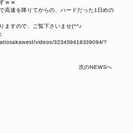
V2
Monster SP
すｗｗ
紹介
で高速を降りてからの、ハードだった1日めの
V2 SP
Monster 30° Anniversario
V2 SP 100
ますので、ご覧下さいませ(^^♪
950
c
catiosakawest/videos/323459418339094/?
950 SP
950 RVE
次のNEWSへ
FIGHTER
SUPERLEGGERA
XDIAVEL
V4 Centenario
Dark
XDiavel S
XDiavel V4