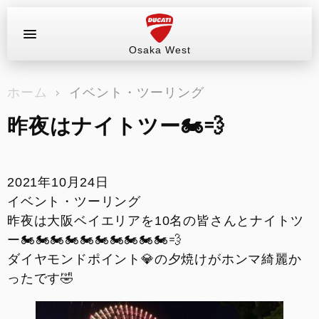
Osaka West
お問い合わせ
ホーム
イベント・ツーリング
ラインアップ
昨夜はナイトツー🏍💨
サービス情報
ブログ（最新情報）
2021年10月24日
イベント・ツーリング
試乗車
昨夜は大阪ベイエリアを10名の皆さんとナイトツ
ー🏍🏍🏍🏍🏍🏍🏍🏍🏍🏍💨
イベント&ツーリング
ダイヤモンドポイント💎の夕焼けがホンマ綺麗か
ったです🤣
販売情報