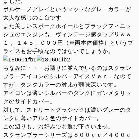
ました。
お支払いシミュレーション
ボルケーノグレイというマットなグレーカラーが
大人な感じの１台です。
コンフィギュレーター
また美しいスポークホイールとブラックフィニッ
シュのエンジンも、ヴィンテージ感タップリｗｗ
お問い合わせ
１， １４５，０００円（車両本体価格）というプ
ライスもお手頃なのではないでしょうか。
ちなみに・・・お隣りに並んでいるのはスクラン
ブラーアイコンのシルバーアイスＶｅｒ．なので
すが、タンクカラーの対比が興味深いです。
アイコンは薄いシルバーのタンクにガンメタリッ
クのサイドカバー。
対して、ストリートクラシックは濃いグレーのタ
ンクに薄いアルミ色のサイドカバー。
この辺りも、お好みでお選び下さいませ。
スクランブラーシリーズは８００ｃｃ／４００ｃ