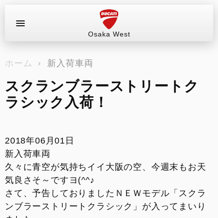
Osaka West
お問い合わせ
ホーム
新入荷車両
ラインアップ
スクランブラーストリートク
サービス情報
ラシック入荷！
ブログ（最新情報）
2018年06月01日
試乗車
新入荷車両
久々に青空が気持ちイイ大阪の空、今週末もお天
イベント&ツーリング
気良さそ～ですヨ(^^♪
さて、予告しておりましたＮＥＷモデル「スクラ
販売情報
ンブラーストリートクラシック」が入ってまいり