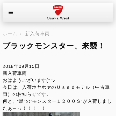
Osaka West
お問い合わせ
ホーム
新入荷車両
ラインアップ
ブラックモンスター、来襲！
サービス情報
ブログ（最新情報）
2018年09月15日
新入荷車両
試乗車
おはようございます(^^♪
今日は、入荷ホヤホヤのＵｓｅｄモデル（中古車
イベント&ツーリング
両）のお知らせです。
何と、”黒”の”モンスター１２００Ｓ”が入荷しまし
販売情報
たぁ～っ！！！！！