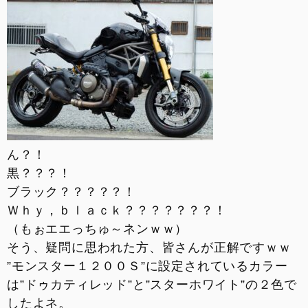
お支払いシミュレーション
コンフィギュレーター
お問い合わせ
ん？！
黒？？？！
ブラック？？？？？！
Ｗｈｙ，ｂｌａｃｋ？？？？？？？！
（もぉエエっちゅ～ネンｗｗ）
そう、疑問に思われた方、皆さんが正解ですｗｗ
”モンスター１２００Ｓ”に設定されているカラー
は”ドゥカティレッド”と”スターホワイト”の２色で
したよネ。