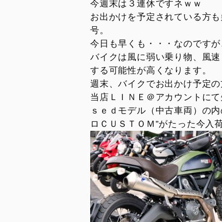
DesertX MY26
Diavel for Bentley
今週末は３連休ですネｗｗ
トランスペアレント・メンテナンス
キャンペーン
スタッフ
お出かけを予定されている方も
DesertX 100
ドゥカティ純正スペアパーツ
コラム・お知らせ
号。
DUCATI FOR YOU
ご納車ユーザー様
今日も早くも・・・なのですが
リサイクル
バイクは風に弱い乗り物、風速
シェア記事
SAFETY AND UPDATING
する可能性が高くなります。
メンテナンス
CAMPAIGN
週末、バイクでお出かけ予定の
新入荷車両
モデル・アーカイブ
当店ＬＩＮＥ＠アカウントにて
試乗車
リコール情報
ｓｅｄモデル（中古車両）の内
ロＣＵＳＴＯＭ”がたった今入
PANIGALE
STREET
V2
V2
V2 S
V4
V2 S 100
V4 S