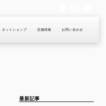
ネットショップ
店舗情報
お問い合わせ
お支払いシミュレーション
コンフィギュレーター
MULTISTRADA
OFF-ROAD
Overview
Desmo450 MX
V2
Desmo250 MX
最新記事
V2 S
Desmo450 EDS