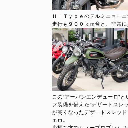
V2 MM93
V4 S 100
V2 FB63
Streetfig
ＨｉＴｙｐｅのテルミニョーニ
V4
V4 SP2
走行も９００ｋｍ台と、非常に少
V4 S
V4 Lambo
V4 S 100
V4 Supr
V4 S Corse
V4 Tricolore
V4 R
V4 Lamborghini
V4 SP2
この“アーバンエンデューロ”
V4 Márquez 2025 World Champion
フ装備を備えた“デザートスレ
Replica
が高くなったデザートスレッド
ｍｍ。
LIMITED SERIES
小柄な方でもノープロブレム（！