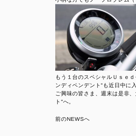
Overview
Limited Series
Racing Replica
Racing Real
Ducati Unica
もう１台のスペシャルＵｓｅｄ
ンディペンデント”も近日中に
ご興味の皆さま、週末は是非、
ト”へ。
前のNEWSへ