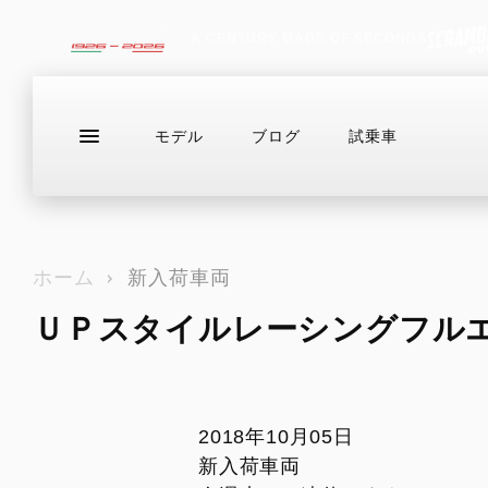
A CENTURY MADE OF SECONDS
モデル
ブログ
試乗車
ラインアップ
サービス情報
ブログ（最新
お問い合わせ
ホーム
新入荷車両
ＵＰスタイルレーシングフル
DESERTX
ドゥカティバイク保険プレミアムライ
在庫情報
DIAVEL
Eストア
HE
ド
DesertX
V4
For
NEWモデル
カスタム
ドゥカティメーカー保証
アクセサリー・カスタムパーツ
ライディ
DesertX Rally
V4 RS
2018年10月05日
EVER RED
アパレル
カジュア
DesertX Discovery
V4 RS 100
新入荷車両
DUCATIメインテナンス・パッケージ
イベント・ツーリング
アクセサ