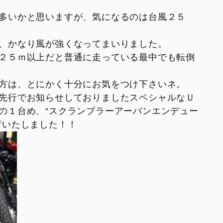
V2
Monster SP
紹介
多いかと思いますが、気になるのは台風２５
V2 SP
Monster 30° Anniversario
V2 SP 100
、かなり風が強くなってまいりました。
950
２５ｍ以上だと普通に走っている最中でも転倒
950 SP
方は、とにかく十分にお気をつけ下さいネ。
950 RVE
先行でお知らせしておりましたスペシャルなＵ
の１台め、“スクランブラーアーバンエンデュー
荷いたしました！！
FIGHTER
SUPERLEGGERA
XDIAVEL
V4 Centenario
Dark
XDiavel S
XDiavel V4