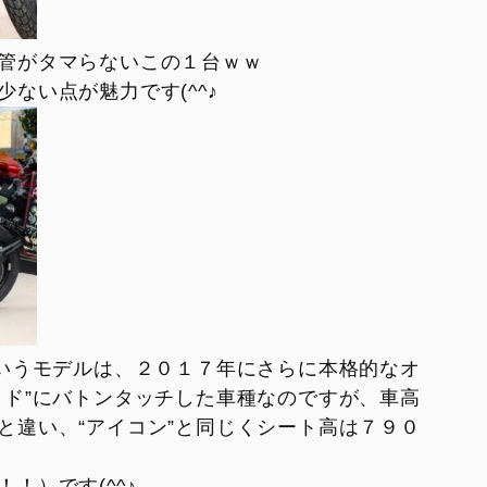
XDiavel V4 1
hter V4 S Corse
管がタマらないこの１台ｗｗ
ない点が魅力です(^^♪
rghini
eme®
というモデルは、２０１７年にさらに本格的なオ
ッド”にバトンタッチした車種なのですが、車高
と違い、“アイコン”と同じくシート高は７９０
！）です(^^♪