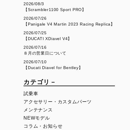
V4
Desmo450 SM
2026/08/3
【Scrambler1100 Sport PRO】
V4 S
Desmo450 MX Factory
2026/07/26
V4 S Sport
【Panigale V4 Martin 2023 Racing Replica】
V4 S Grand Tour
2026/07/25
【DUCATI XDiavel V4】
V4 Rally
2026/07/16
V4 Pikes Peak
８月の営業日について
2026/07/10
V4 RS
【Ducati Diavel for Bentley】
V4 RS 100
カテゴリ－
SUPERSPORT
SCRAMBLER
試乗車
950
Overview
アクセサリー・カスタムパーツ
メンテナンス
950 S
Icon Dark
NEWモデル
Icon
コラム・お知らせ