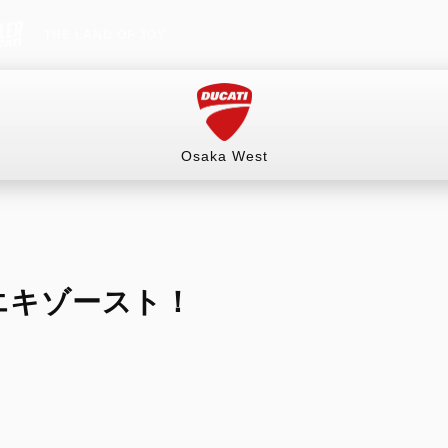
THE LAND OF JOY
Osaka West
情報）
試乗車
イベント&ツーリング
販売情報
エキゾースト！
（ネットショップ）
RITAGE
HYPERMOTARD
MONSTER
mula 73
698 Mono
Monster
オーダースーツ
ングギア
698 Mono RVE
Monster +
ルウェア
698 Mono Nera
Monster 100
リー