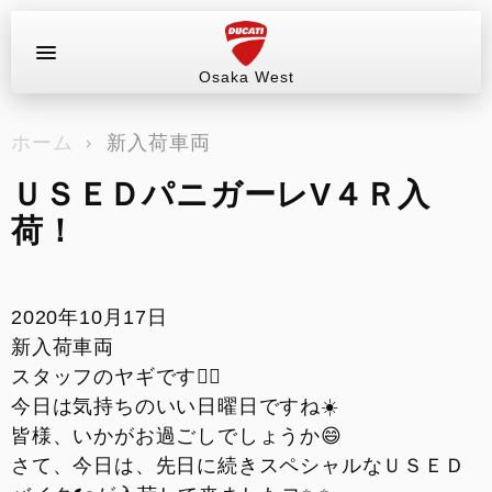
Osaka West
お問い合わせ
ホーム
新入荷車両
ラインアップ
ＵＳＥＤパニガーレV４Ｒ入
サービス情報
荷！
ブログ（最新情報）
2020年10月17日
試乗車
新入荷車両
スタッフのヤギです🙇‍♂️
イベント&ツーリング
今日は気持ちのいい日曜日ですね☀️
皆様、いかがお過ごしでしょうか😄
販売情報
さて、今日は、先日に続きスペシャルなＵＳＥＤ