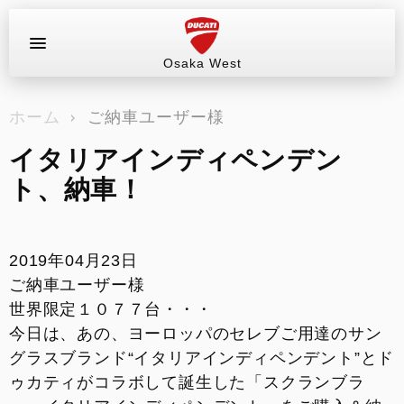
Osaka West
お問い合わせ
ホーム
ご納車ユーザー様
ラインアップ
イタリアインディペンデン
サービス情報
ト、納車！
ブログ（最新情報）
2019年04月23日
試乗車
ご納車ユーザー様
世界限定１０７７台・・・
イベント&ツーリング
今日は、あの、ヨーロッパのセレブご用達のサン
グラスブランド“イタリアインディペンデント”とド
販売情報
ゥカティがコラボして誕生した「スクランブラ