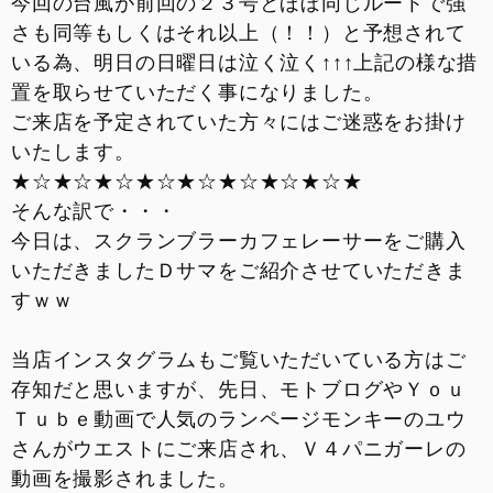
今回の台風が前回の２３号とほぼ同じルートで強
お支払いシミュレーション
さも同等もしくはそれ以上（！！）と予想されて
いる為、明日の日曜日は泣く泣く↑↑↑上記の様な措
コンフィギュレーター
置を取らせていただく事になりました。
ご来店を予定されていた方々にはご迷惑をお掛け
お問い合わせ
いたします。
★☆★☆★☆★☆★☆★☆★☆★☆★
そんな訳で・・・
今日は、スクランブラーカフェレーサーをご購入
いただきましたＤサマをご紹介させていただきま
すｗｗ
当店インスタグラムもご覧いただいている方はご
存知だと思いますが、先日、モトブログやＹｏｕ
Ｔｕｂｅ動画で人気のランページモンキーのユウ
さんがウエストにご来店され、Ｖ４パニガーレの
動画を撮影されました。