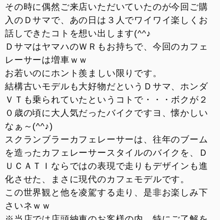
その時に偶然ご来店いただいていたのが今回ご購
入のＤサマで、あの日は３人でワイワイ楽しくお
話しできたコトを想い出します(^^♪
ＤサマはヤマハのＷＲもお持ちで、今回のカフェ
レーサーは増車ｗｗ
お若いのにホント羨ましい限りです。
結構古いモデルも大好物だというＤサマ、ホンダ
ＶＴも乗られていたというコトで・・・ボクが２
０歳の頃に大人気だったバイクですヨ、懐かしい
なぁ～(^^♪)
スクランブラーカフェレーサーは、往年のブーム
を造ったカフェレーサースタイルのバイクを、Ｄ
ＵＣＡＴＩならではの表現で走りもデザインも進
化させた、まさに現代のカフェモデルです。
この世界観と他を凌駕する走り、是非お楽しみ下
さいネｗｗ
※当店では店頭納車のお客様の内、特にご了解を