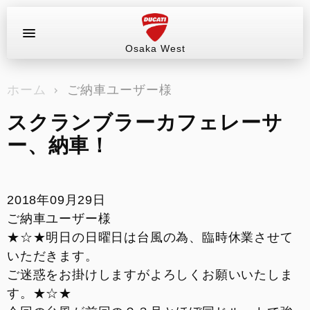
Osaka West
お問い合わせ
ホーム
ご納車ユーザー様
ラインアップ
スクランブラーカフェレーサ
サービス情報
ー、納車！
ブログ（最新情報）
2018年09月29日
試乗車
ご納車ユーザー様
★☆★明日の日曜日は台風の為、臨時休業させて
イベント&ツーリング
いただきます。
ご迷惑をお掛けしますがよろしくお願いいたしま
販売情報
す。★☆★