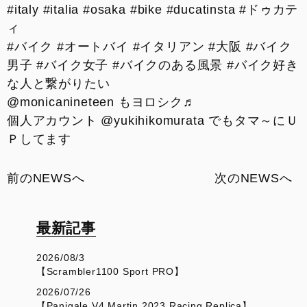
#
italy
#
italia
#
osaka
#
bike
#
ducatinsta
#
ドゥカテ
ィ
#
バイク
#
オートバイ
#
イタリアン
#
大阪
#
バイク
男子
#
バイク女子
#
バイクのある風景
#
バイク好き
な人と繋がりたい
@monicanineteen もヨロシク♬
個人アカウント @yukihikomurata でもタマ～にＵ
Ｐしてます
前のNEWSへ
次のNEWSへ
最新記事
2026/08/3
【Scrambler1100 Sport PRO】
2026/07/26
【Panigale V4 Martin 2023 Racing Replica】