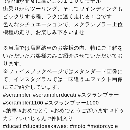
で評価が非常に高いこの１１００モデル
お支払いシミュレーション
街乗りからツーリング、そしてワインディングも
ビックリする程、ラクに速く走れる１台です
コンフィギュレーター
色んなシチュエーションで、スクランブラー上位
機種の走り、お楽しみ下さいませ
お問い合わせ
※当店では店頭納車のお客様の内、特にご了解を
いただいたお客様のみご紹介させていただいてお
ります。
※フェイスブックページではスタンダード画像に
て、インスタグラムでは一味違うエフェクト画像
にてご紹介しています。
#
scrambler
#
scramblerducati
#
スクランブラー
#
scrambler1100
#
スクランブラー1100
#
納車
#
おめでとう
#
おめでとうございます
#
ドゥ
カティいいじゃん
#
仲間入り
#
ducati
#
ducatiosakawest
#
moto
#
motorcycle