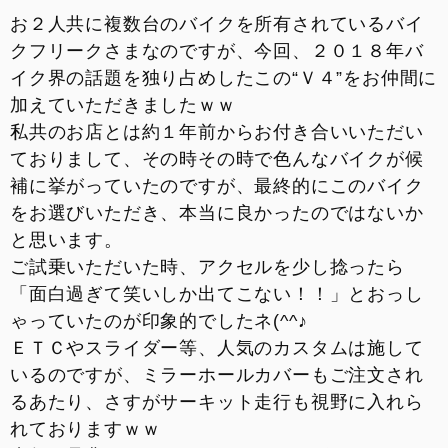
お支払いシミュレーション
お２人共に複数台のバイクを所有されているバイ
クフリークさまなのですが、今回、２０１８年バ
イク界の話題を独り占めしたこの“Ｖ４”をお仲間に
コンフィギュレーター
加えていただきましたｗｗ
私共のお店とは約１年前からお付き合いいただい
お問い合わせ
ておりまして、その時その時で色んなバイクが候
補に挙がっていたのですが、最終的にこのバイク
をお選びいただき、本当に良かったのではないか
と思います。
ご試乗いただいた時、アクセルを少し捻ったら
「面白過ぎて笑いしか出てこない！！」とおっし
ゃっていたのが印象的でしたネ(^^♪
ＥＴＣやスライダー等、人気のカスタムは施して
いるのですが、ミラーホールカバーもご注文され
るあたり、さすがサーキット走行も視野に入れら
れておりますｗｗ