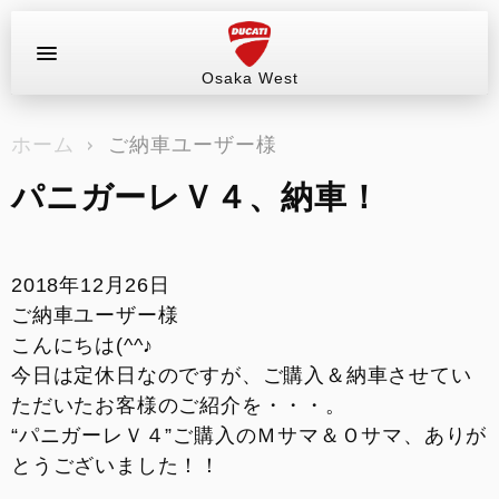
Osaka West
お問い合わせ
ホーム
ご納車ユーザー様
ラインアップ
パニガーレＶ４、納車！
サービス情報
ブログ（最新情報）
2018年12月26日
ご納車ユーザー様
試乗車
こんにちは(^^♪
今日は定休日なのですが、ご購入＆納車させてい
イベント&ツーリング
ただいたお客様のご紹介を・・・。
“パニガーレＶ４”ご購入のＭサマ＆Ｏサマ、ありが
販売情報
とうございました！！