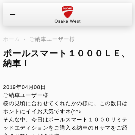
Osaka West
お問い合わせ
ホーム
ご納車ユーザー様
ラインアップ
ポールスマート１０００ＬＥ、
サービス情報
納車！
ブログ（最新情報）
2019年04月08日
試乗車
ご納車ユーザー様
桜の見頃に合わせてくれたかの様に、この数日は
イベント&ツーリング
ホントにイイお天気ですネ(^^♪
そんな中、今日はポールスマート１０００リミテ
販売情報
ッドエディションをご購入＆納車のＨサマをご紹