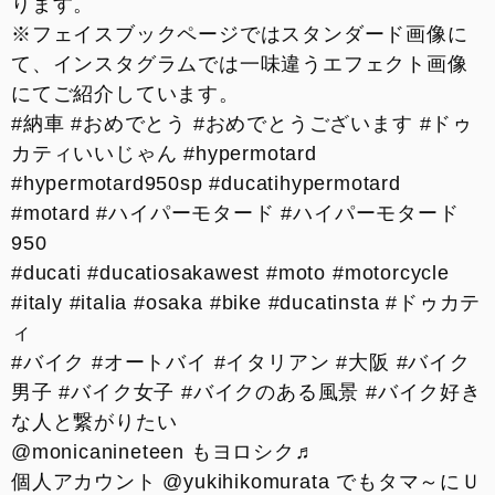
ります。
※フェイスブックページではスタンダード画像に
て、インスタグラムでは一味違うエフェクト画像
にてご紹介しています。
#
納車
#
おめでとう
#
おめでとうございます
#
ドゥ
カティいいじゃん
#
hypermotard
#
hypermotard950sp
#
ducatihypermotard
#
motard
#
ハイパーモタード
#
ハイパーモタード
950
#
ducati
#
ducatiosakawest
#
moto
#
motorcycle
#
italy
#
italia
#
osaka
#
bike
#
ducatinsta
#
ドゥカテ
ィ
#
バイク
#
オートバイ
#
イタリアン
#
大阪
#
バイク
男子
#
バイク女子
#
バイクのある風景
#
バイク好き
な人と繋がりたい
@monicanineteen もヨロシク♬
個人アカウント @yukihikomurata でもタマ～にＵ