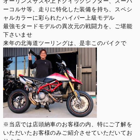
オーリンズサスや上下クイックシフター、スーパ
お支払いシミュレーション
ーコルサ等、走りに特化した装備を持ち、スペシ
ャルカラーに彩られたハイパー上級モデル
コンフィギュレーター
最強モタードモデルの異次元の戦闘力を、ご堪能
下さいませ
お問い合わせ
来年の北海道ツーリングは、是非このバイクで
※当店では店頭納車のお客様の内、特にご了解を
いただいたお客様のみご紹介させていただいてお