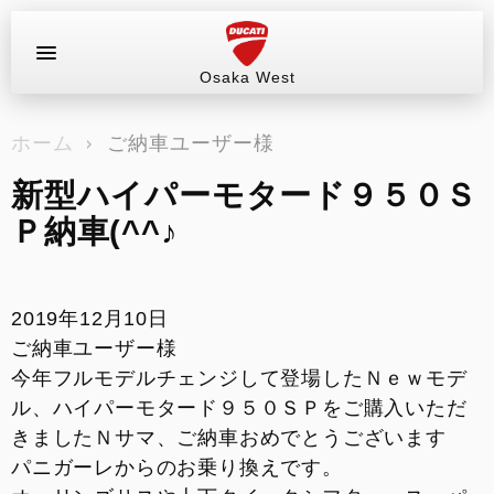
Osaka West
お問い合わせ
ホーム
ご納車ユーザー様
ラインアップ
新型ハイパーモタード９５０Ｓ
サービス情報
Ｐ納車(^^♪
ブログ（最新情報）
2019年12月10日
試乗車
ご納車ユーザー様
今年フルモデルチェンジして登場したＮｅｗモデ
イベント&ツーリング
ル、ハイパーモタード９５０ＳＰをご購入いただ
きましたＮサマ、ご納車おめでとうございます
販売情報
パニガーレからのお乗り換えです。